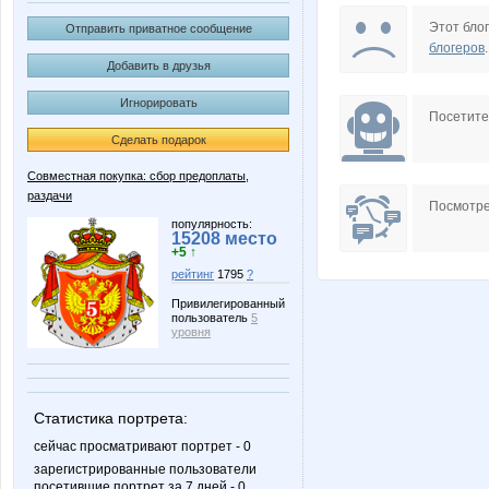
Kathrin
KissNe
Этот блог
Отправить приватное сообщение
блогеров
.
Добавить в друзья
Игнорировать
Mora
NAd12
Посетит
Сделать подарок
Совместная покупка: сбор предоплаты,
раздачи
Platina
Radmir
Посмотре
популярность:
15208 место
+5 ↑
рейтинг
1795
?
Tanchika
Teavan
Привилегированный
пользователь
5
уровня
angel_xxi
avt-nat
Статистика портрета:
сейчас просматривают портрет - 0
зарегистрированные пользователи
посетившие портрет за 7 дней - 0