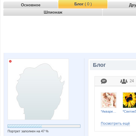
Блог
( 0 )
Основное
Др
Шпионаж
Блог
24
*Акварель*
*Светик
Посмотреть ещё
Портрет заполнен на 47 %