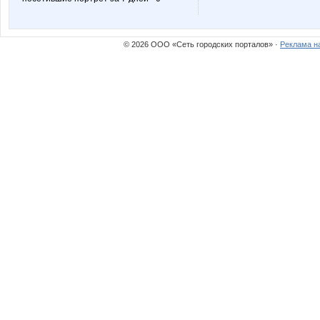
jade
julia080
© 2026 ООО «Сеть городских порталов» ·
Реклама н
mapiks
nana-
sparrow
striped s
клуб рукодельниц
ле
Ботаник-НН
Ди*оро